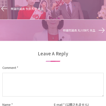
衆議院議員 牧原秀樹 先生
参議院議員 丸川珠代 先生
Leave A Reply
Comment
*
Name
*
E-mail
*
(公開されません)